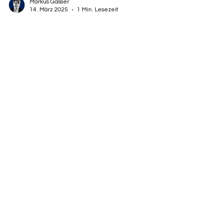
Markus Gasser
14. März 2025
1 Min. Lesezeit
EXPERTENGESPRÄCHE
„DIGITALE
TRANSFORMATION“,
BRAIN FLEET
MANAGEMENT
Im Rahmen der Brain Fleet Management
Expertengespräche zum Kontext „Digitale
Transformation“ in Baden-Baden,
informierte Markus Gasser...