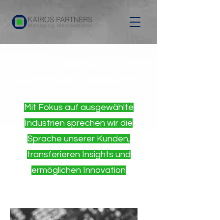
Kompetent in
folgenden Industrien
Mit Fokus auf ausgewählte
Industrien sprechen wir die
Sprache unserer Kunden,
transferieren Insights und
ermöglichen Innovation